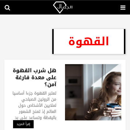
القهوة
هل شرب القهوة
على معدة فارغة
آمن؟
تعتبر القهوة جزءا أساسيا
من الروتين الصباحي
لملايين الأشخاص حول
العالم إذ تمنح الشعور
باليقظة وتساعد على بد
إقرأ المزيد