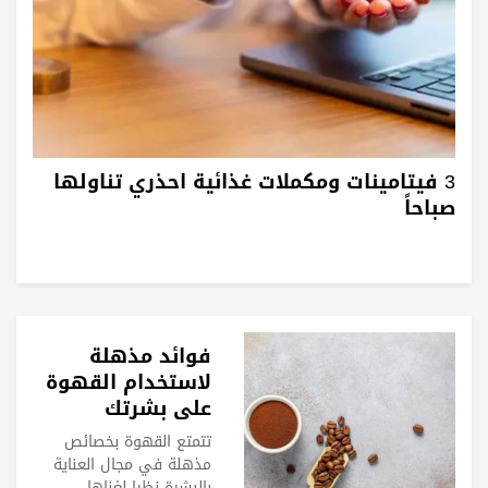
3 فيتامينات ومكملات غذائية احذري تناولها
صباحاً
فوائد مذهلة
لاستخدام القهوة
على بشرتك
تتمتع القهوة بخصائص
مذهلة في مجال العناية
بالبشرة نظرا لغناها