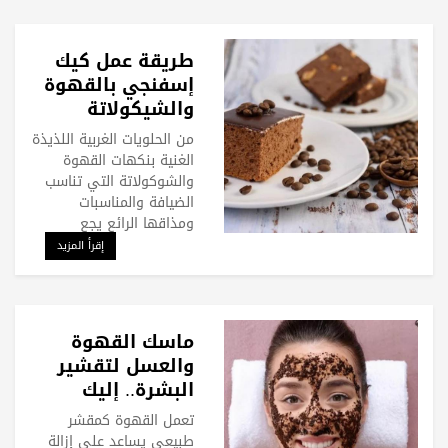
طريقة عمل كيك
إسفنجي بالقهوة
والشيكولاتة
من الحلويات الغربية اللذيذة
الغنية بنكهات القهوة
والشوكولاتة التي تناسب
الضيافة والمناسبات
ومذاقها الرائع يجع
إقرأ المزيد
ماسك القهوة
والعسل لتقشير
البشرة.. إليك
الطريقة والفوائد
تعمل القهوة كمقشر
طبيعي يساعد على إزالة