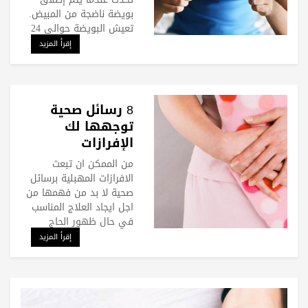
بويضة ناضجة من المبيض.
تعيش البويضة حوالي 24
إقرأ المزيد
8 رسائل صحية
توجهها لك
الإفرازات
المهبلية.. انتبهي
من الممكن ان تبعث
إليها
الافرازات المهبلية برسائل
صحية لا بد من فهمها من
اجل ايجاد العلاج المناسب
في حال ظهور الحاج
إقرأ المزيد