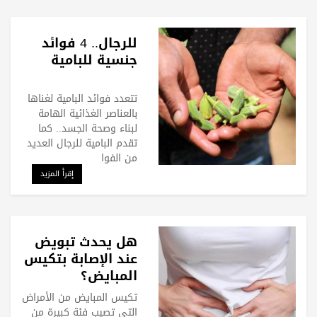
للرجال.. 4 فوائد
جنسية للبامية
تتعدد فوائد البامية لغناها
بالعناصر الغذائية الهامة
لبناء وصحة الجسد.. كما
تقدم البامية للرجال العديد
من الفوا
إقرأ المزيد
هل يحدث تبويض
عند الإصابة بتكيس
المبايض؟
تكيس المبايض من الأمراض
التي تصيب فئة كبيرة من