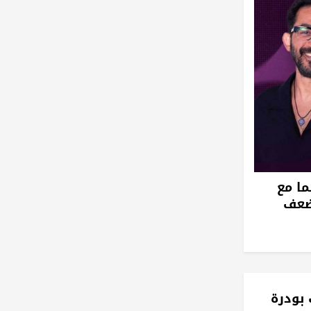
ما مع
ضعف
بودرة