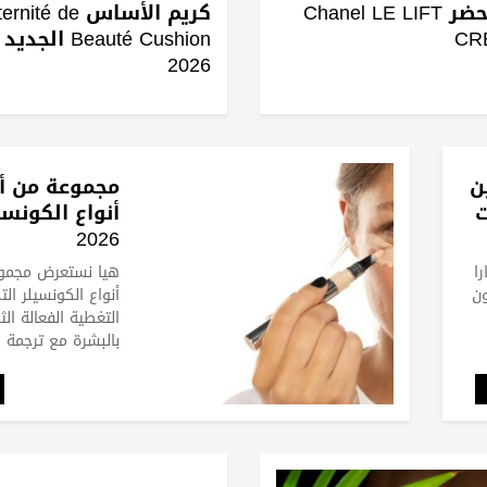
إليك مستحضر Chanel LE LIFT
كريم الأساس é de
CR
Beauté Cushion ال
2026
ن
مجموعة من أ
ت
أنواع الكونسي
2026
را
هيا نستعرض مجمو
ون
أنواع الكونسيلر ال
التغطية الفعالة الث
بالبشرة مع ترجمة 