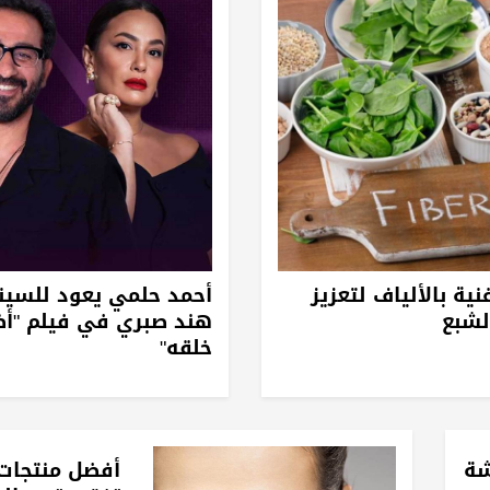
نية بالألياف لتعزيز
أحمد حلمي يعود للسين
لشبع
هند صبري في فيلم "أ
خلقه"
شة
أفضل منتجات 