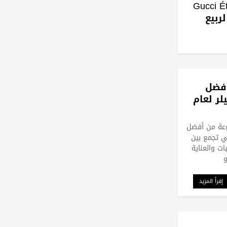
Gucci Éternit
جديد لربيع
فضل
لر لعام
عة من أفضل
تي تجمع بين
بات والعناية
و
إقرأ المزيد