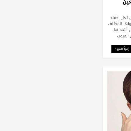
عين
تعزز إخفاء
ونها المختلف
ن أشهرها
 العيوب
إقرأ المزيد