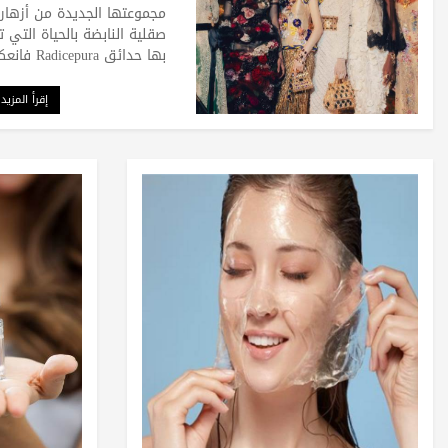
مجموعتها الجديدة من أزهار
صقلية النابضة بالحياة التي ت
بها حدائق Radicepura فانعكست
إقرأ المزيد