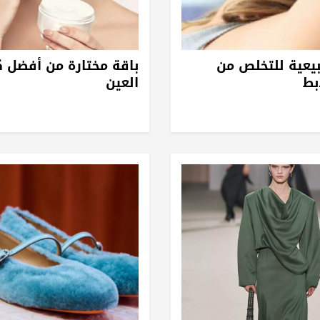
يعية للتخلص من
باقة مختارة من أفضل ك
بط
العين