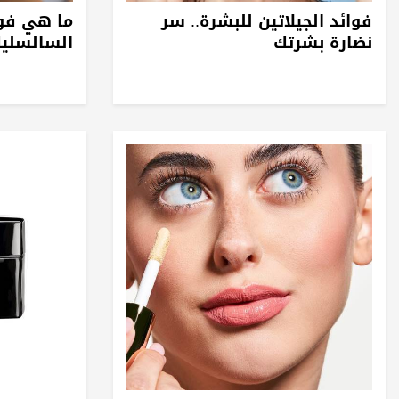
فوائد الجيلاتين للبشرة.. سر
ما هي فو
نضارة بشرتك
السالسليك