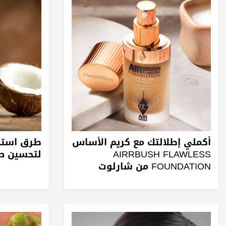
أكملي إطلالتك مع كريم الأساس
طرق استخد
AIRRBUSH FLAWLESS
لتحسين ص
FOUNDATION من شارلوت
تلبوري