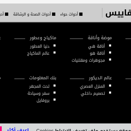
قاييس
أدوات حواء
أدوات الصحة و الرشاقة
أدو
موضة وأناقة
ماكياج وعطور
ع
أناقة هي
دنيا العطور
أناقة هو
عالم الماكياج
مجوهرات ومقتنيات
عالم الديكور
بنك المعلومات
م
المنزل العصري
تحت المجهر
تصميم داخلي
سفر وسياحة
بروفايل
..اعرف أكثر
وقع يستخدم ملف تعريف الارتباط Cookies