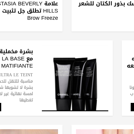
ك بذور الكتان للشعر
علامة ASIA BEVERLY
HILLS تطلق جل تثبيت
Brow Freeze
بشرة مخملية 
مع LA BASE
عه
TE
CHANEL
مناسبة للتنقل لل
نا
بشرة لا تشوبها شا
ب
لمسة نهائية غير ل
تغطيها