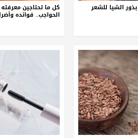
بذور الشيا للشعر
كل ما تحتاجين معرفته 
الحواجب.. فوائده وأضرا