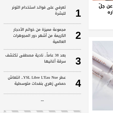
عن جلّ
1
تعرفي على فوائد استخدام التونر
ره
للبشرة
2
مجموعة مميزة من خواتم الأحجار
الكريمة من أشهر دور المجوهرات
العالمية
3
بعد 38 عاماً.. نادية مصطفى تكتشف
سرقة أغانيها
4
عطر YSL Libre L'Eau Nue.. انتعاش
حمضي زهري بنفحات متوسطية
"
"