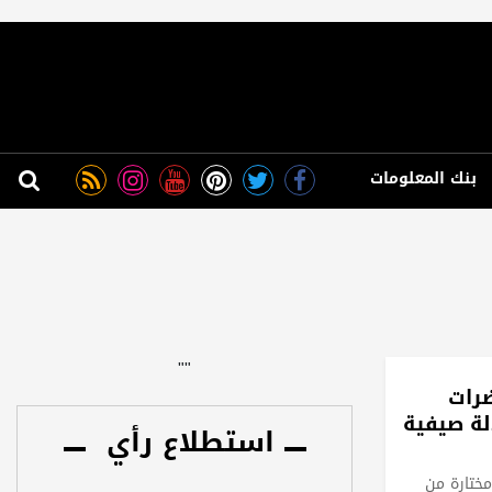
بنك المعلومات
"
"
رات
الة صيفية
استطلاع رأي
ختارة من