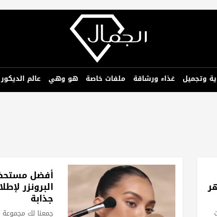
ية وتجميل
غذاء ورشاقة
ملفات خاصة
هو وهي
عالم الديكور
أفضل مستحض
ر
البرونزر لإطل
جذابة
جمعنا لك مجموعة م