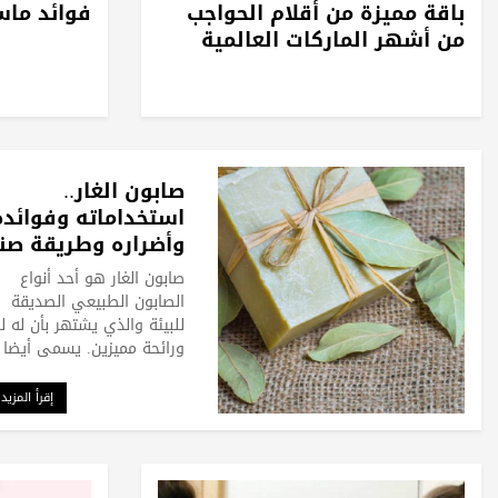
باقة مميزة من أقلام الحواجب
فوائد ماس
من أشهر الماركات العالمية
صابون الغار..
استخداماته وفوائده
وأضراره وطريقة صن
في المنزل
صابون الغار هو أحد أنواع
الصابون الطبيعي الصديقة
للبيئة والذي يشتهر بأن له لو
ورائحة مميزين. يسمى أيضا 
إقرأ المزيد