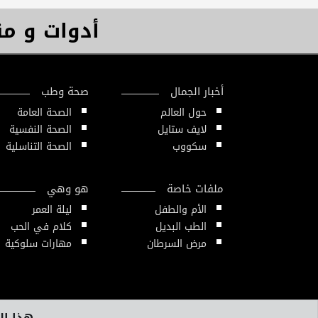
أدوات و م
أخبار الجمال
صحة وطب
حول العالم
الصحة العامة
لايف ستايل
الصحة النفسية
سكووب
الصحة التناسلية
ملفات خاصة
هو وهي
الأم والطفل
ليلة العمر
الطب البديل
كلام في الحب
مرض السرطان
مهارات سلوكية
هذا الم