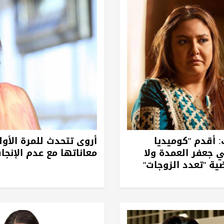
أقدم "كوميديا
أروى تتحدث للمرة الأو
 جعفر العمدة ولا
معاناتها مع عدم الإنجاب
ة "تعدد الزوجات"