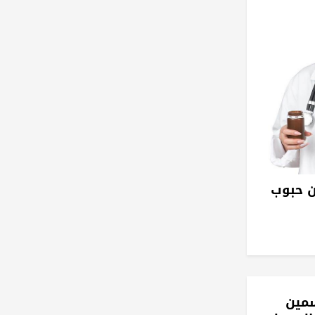
ن حبوب
مين