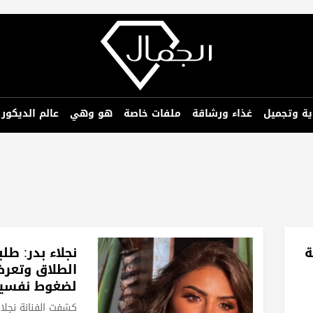
ية وتجميل
غذاء ورشاقة
ملفات خاصة
هو وهي
عالم الديكور
ة
نجلاء بدر: طل
الطلاق وتعر
لضغوط نفسية
فشلي في الإ
كشفت الفنانة نجلاء