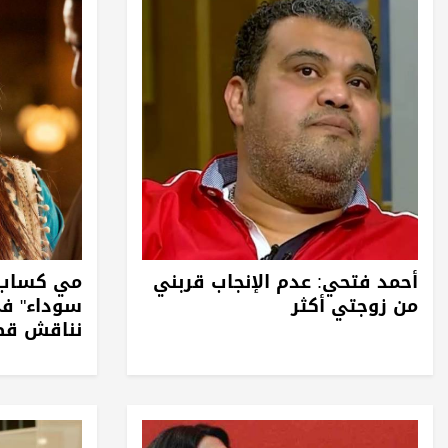
أحمد فتحي: عدم الإنجاب قربني
مي كساب: 
من زوجتي أكثر
سوداء" في
نناقش قضي