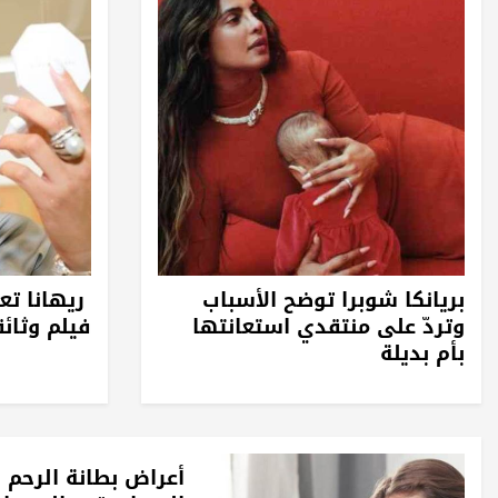
بريانكا شوبرا توضح الأسباب
ريهانا ت
وتردّ على منتقدي استعانتها
فيلم وثائقي 
بأم بديلة
أعراض بطانة الرحم