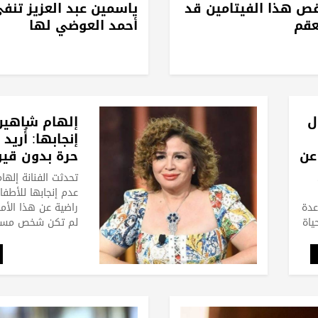
نقص هذا الفيتامين قد
ياسمين عبد العزيز تنفي
عقم
أحمد العوضي لها
ل
إلهام شاهين
إنجابها: أُريد
 عن
حرة بدون قيو
تحدثت الفنانة إله
عدم إنجابها للأطفال
عدة
راضية عن هذا الأمر
ياة
لم تكن شخص مس