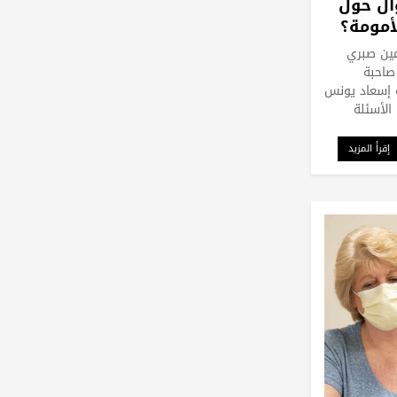
ال حول
أمومة؟
مين صبري
صاحبة
ة إسعاد يونس
الأسئلة
إقرأ المزيد