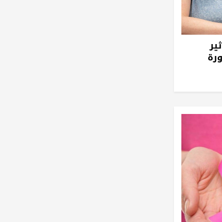
ير
ورة