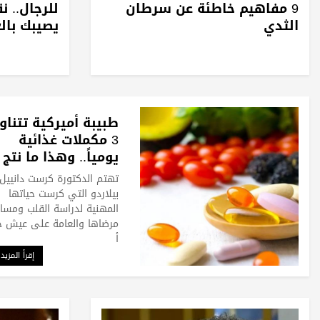
9 مفاهيم خاطئة عن سرطان
للرجال.. 
الثدي
يصيبك بال
طبيبة أميركية تتناو
3 مكملات غذائية
يومياً.. وهذا ما نتج
تجربتها
تهتم الدكتورة كرست دانييل
بيلاردو التي كرست حياتها
المهنية لدراسة القلب ومسا
مرضاها والعامة على عيش ح
أ
إقرأ المزيد