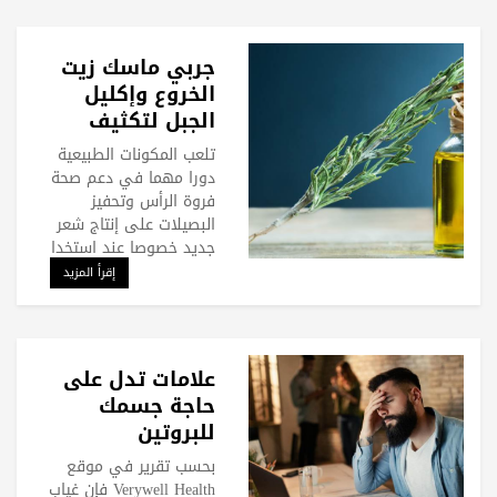
جربي ماسك زيت
الخروع وإكليل
الجبل لتكثيف
شعرك
تلعب المكونات الطبيعية
دورا مهما في دعم صحة
فروة الرأس وتحفيز
البصيلات على إنتاج شعر
جديد خصوصا عند استخدا
إقرأ المزيد
علامات تدل على
حاجة جسمك
للبروتين
بحسب تقرير في موقع
Verywell Health فإن غياب