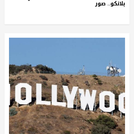
بلانكو.. صور