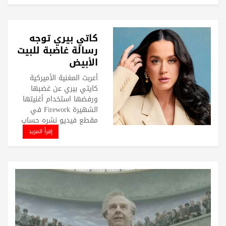
كاتي بيري توجه
رسالة غاضبة للبيت
الأبيض
أعربت المغنية الأميركية
كايتي بيري عن غضبها
ورفضها استخدام أغنيتها
الشهيرة Firework في
مقطع فيديو نشره حساب
إقرأ المزيد