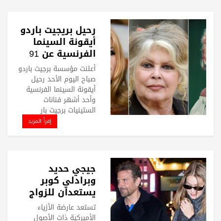
رحيل بريجيت باردو
أيقونة السينما
الفرنسية عن 91
عاما
أعلنت مؤسسة برجيت باردو
صباح اليوم الأحد رحيل
أيقونة السينما الفرنسية
وأحد أشهر فنانات
الستينيات برجيت بار
إقرأ المزيد
جيجي حديد
وبرادلي كوبر
يستعدان للزواج
في 2026
تستعد عارضة الأزياء
الأميركية ذات الأصول