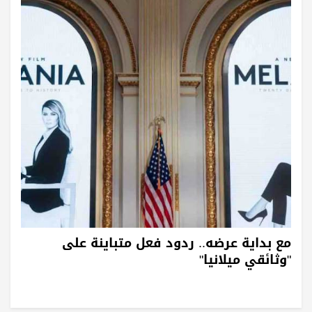
مع بداية عرضه.. ردود فعل متباينة على
"وثائقي ميلانيا"