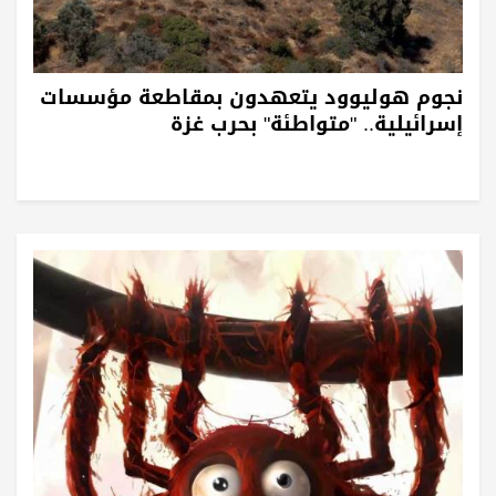
نجوم هوليوود يتعهدون بمقاطعة مؤسسات
إسرائيلية.. "متواطئة" بحرب غزة