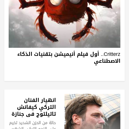
Critterz.. أول فيلم أنيميشن بتقنيات الذكاء
الاصطناعي
انهيار الفنان
التركي كيفانش
تاتيلتوج في جنازة
صديق عمره
حالة من الحزن الشديد تخيم
على النجم التركي الشهير