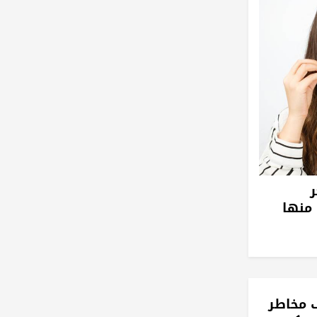
ر
منها
 مخاطر