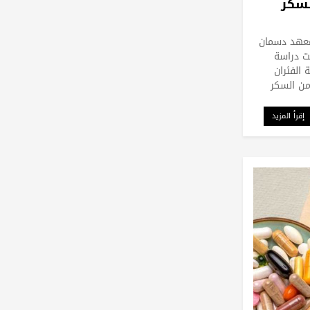
لسكر
معهد دسمان
ت دراسة
 الفئران
من السكر
إقرأ المزيد