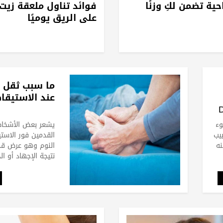
ية تضمن لكِ وزنًا
فوائد تناول ملعقة زيت
على الريق يوميًا
ما سبب ثقل 
عند الاستيقاظ
وء
يشعر بعض الأشخا
يب
القدمين فور الاست
نه
النوم وهو عرض قد
نتيجة الإجهاد أو ا