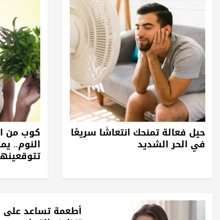
حيل فعالة تمنحك انتعاشًا سريعًا
كوب من ال
في الحر الشديد
النوم.. يم
تتوقعينها
أطعمة تساعد على