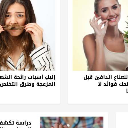
نعناع الدافئ قبل
إليكِ أسباب رائحة الشع
نحك فوائد لا
المزعجة وطرق التخلص 
دراسة تكشف