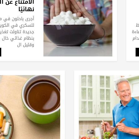
الامتناع عن ا
نهائيًا
أجرى باحثون في 
ظ
للسكري في الكوي
اءة
جديدة تناولت تغذية
ام
بنظام غذائي خال 
وقليل ال