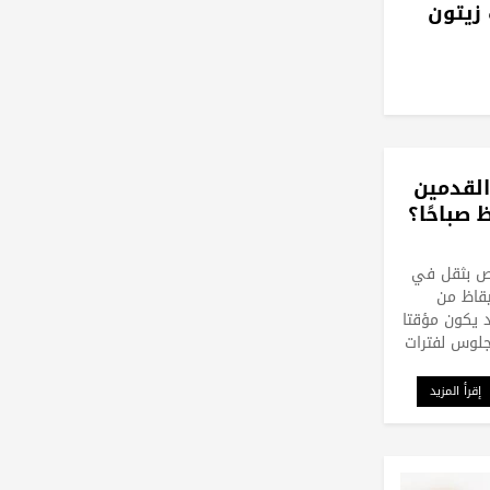
 زيتون
القدمين
 صباحًا؟
ص بثقل في
يقاظ من
 يكون مؤقتا
لجلوس لفترات
إقرأ المزيد