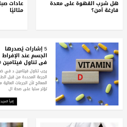
هل شرب القهوة على معدة
عادات صباح
فارغة آمن؟
مثاليًا
5 إشارات يُصدرها
الجسم عند الإفراط
في تناول فيتامين D
يجب تناول فيتامين د في ض
الجرعة المحددة من قبل الطب
المعالج لأن الجرعات العالية م
تؤثر سلبا على صحة ال
إقرأ المزيد