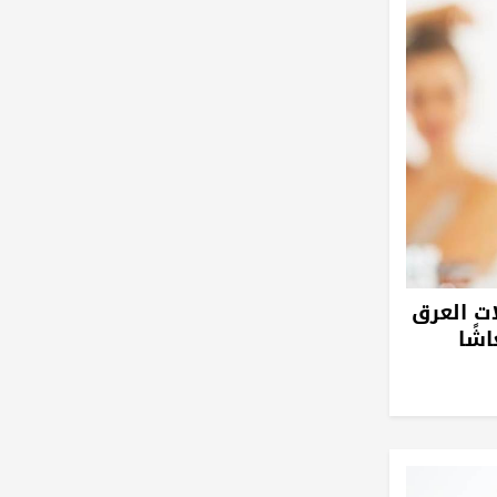
ت العرق
شًا