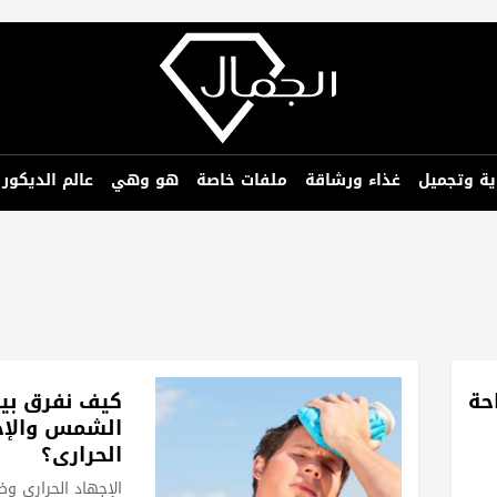
ية وتجميل
غذاء ورشاقة
ملفات خاصة
هو وهي
عالم الديكور
حة
كيف نفرق بي
الشمس والإج
الحراري؟
الإجهاد الحراري و