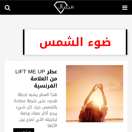
ضوء الشمس
عطر LIFT ME UP
من العلامة
الفرنسية
الفاخرةINITIO
هذا العطر يشبه لحظة
Parfums Privé
هدوء على شرفة مضاءة
لمحبات البساطة
بالشمس حيث كل شيء
يبدو أكثر صفاء وخفة.
تركيبته التي تمزج بين
الأزها