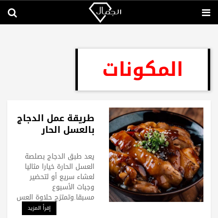
المكونات
طريقة عمل الدجاج
بالعسل الحار
يعد طبق الدجاج بصلصة
العسل الحارة خيارا مثاليا
لعشاء سريع أو لتحضير
وجبات الأسبوع
مسبقا.وتمتزج حلاوة العس
إقرأ المزيد