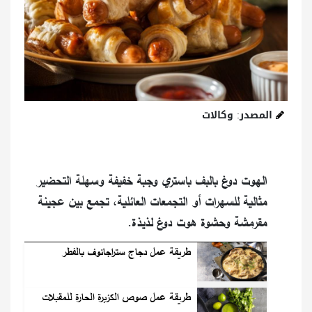
المصدر: وكالات
الهوت دوغ بالبف باستري وجبة خفيفة وسهلة التحضير
مثالية للسهرات أو التجمعات العائلية، تجمع بين عجينة
مقرمشة وحشوة هوت دوغ لذيذة.
طريقة عمل دجاج ستراجانوف بالفطر
طريقة عمل صوص الكزبرة الحارة للمقبلات