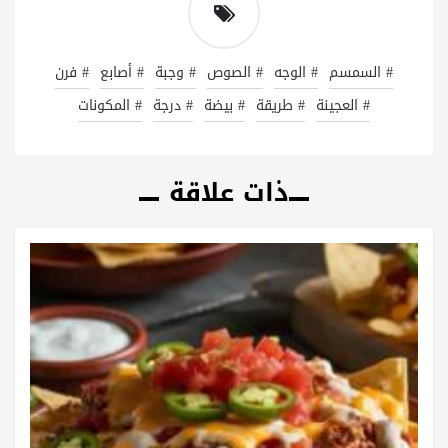
# السمسم
# الوجه
# الصوص
# وجبة
# أصابع
# فرن
# العجينة
# طريقة
# بيضة
# درجة
# المكونات
ذات علاقة