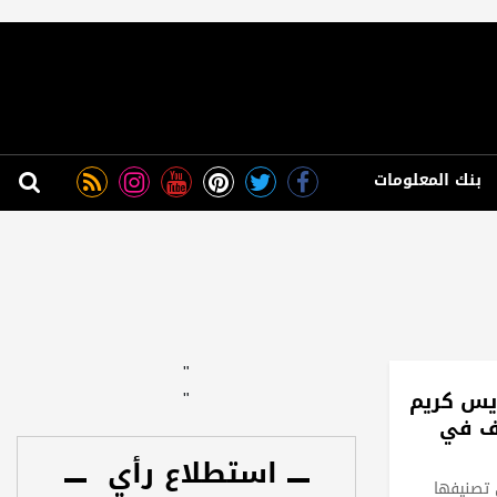
بنك المعلومات
"
يس كريم
"
ثف في
استطلاع رأي
تصنيفها