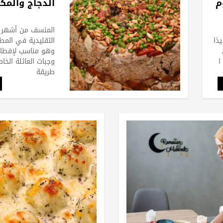
م
الدجاج والمك
المنسف من أشهر ا
يذا
التقليدية في المط
وهو مناسب لإفطار
ا
وجبات العائلة الخاص
طريقة