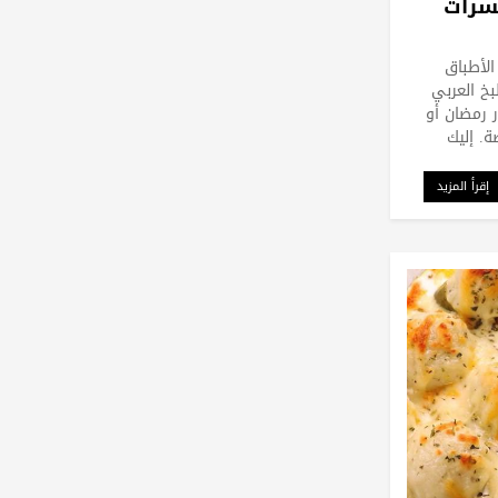
سرات
لأطباق
بخ العربي
 رمضان أو
ة. إليك
إقرأ المزيد