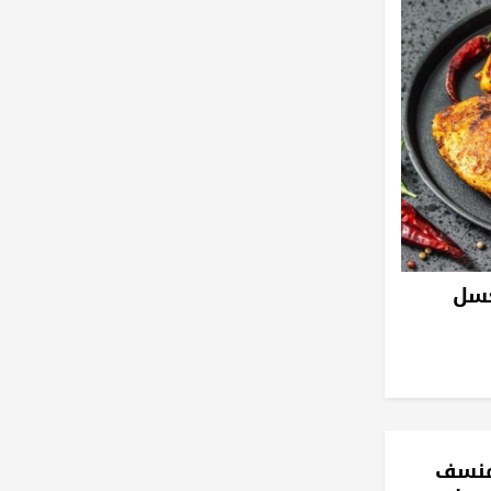
عسل
منسف