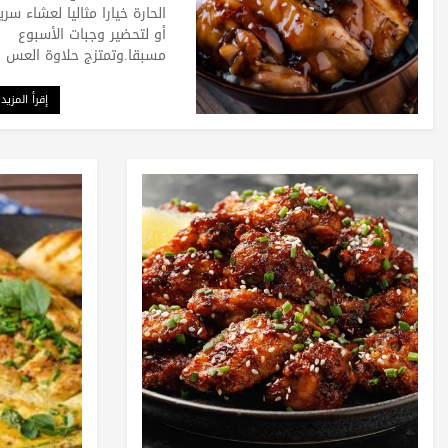
الحارة خيارا مثاليا لعشاء سري
أو لتحضير وجبات الأسبوع
مسبقا.وتمتزج حلاوة العس
إقرأ المزيد