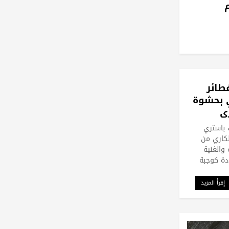
طائر
ي بحشوة
ي
 باستري
لكاري من
والغنية
دة كوجبة
إقرأ المزيد