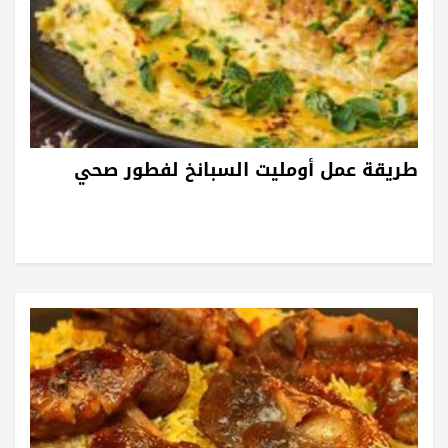
طريقة عمل أومليت السبانخ لفطور صحي