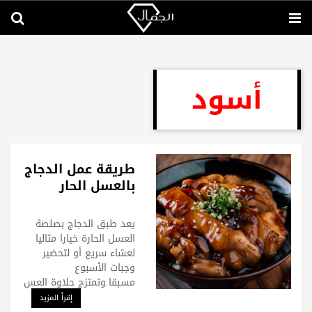
أسود
طريقة عمل الدجاج
بالعسل الحار
يعد طبق الدجاج بصلصة
العسل الحارة خيارا مثاليا
لعشاء سريع أو لتحضير
وجبات الأسبوع
مسبقا.وتمتزج حلاوة العس
إقرأ المزيد