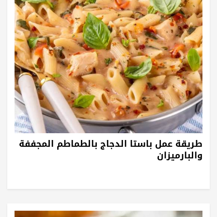
طريقة عمل باستا الدجاج بالطماطم المجففة
والبارميزان