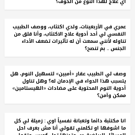
أي علاج لهذا النوع من الخوف؟
عمري في الأربعينات، ولدي اكتئاب، ووصف الطبيب
النفسي لي أحد أدوية علاج الاكتئاب، وأنا قلق من
تناوله لأنني سمعت أن له تأثيرات تضعف الأداء
الجنس .. بم تنصح؟
وصف لي الطبيب عقار «أمبين» لتسهيل النوم، هل
يتسبب هذا الدواء في الإدمان له؟ وهل تناول
أدوية النوم المحتوية على مضادات «الهيستامين»
ممكن وآمن؟
انا مكتئبة دائما وتعبانة نفسياً اوي : زميلة لي كل
ما اشوفها او تكلمني تقولي أنا مش بعرف احل