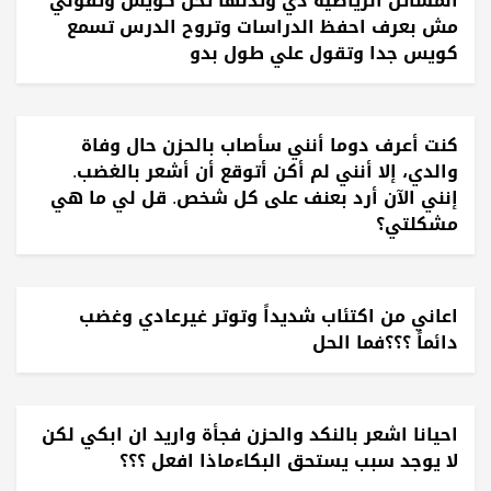
المساثل الرياضية دي وتدنها تحل كويس وتقولي
مش بعرف احفظ الدراسات وتروح الدرس تسمع
كويس جدا وتقول علي طول بدو
كنت أعرف دوما أنني سأصاب بالحزن حال وفاة
والدي، إلا أنني لم أكن أتوقع أن أشعر بالغضب.
إنني الآن أرد بعنف على كل شخص. قل لي ما هي
مشكلتي؟
اعاني من اكتئاب شديداً وتوتر غيرعادي وغضب
دائماً ؟؟؟فما الحل
احيانا اشعر بالنكد والحزن فجأة واريد ان ابكي لكن
لا يوجد سبب يستحق البكاءماذا افعل ؟؟؟